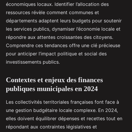
économiques locaux. Identifier l’allocation des
territoriales en france
ressources révèle comment communes et
départements adaptent leurs budgets pour soutenir
Victoria
•
2 septembre 2025
•
5 min de lecture
les services publics, dynamiser l’économie locale et
répondre aux attentes croissantes des citoyens.
Comprendre ces tendances offre une clé précieuse
pour anticiper l’impact politique et social des
investissements publics.
Contextes et enjeux des finances
publiques municipales en 2024
Les collectivités territoriales françaises font face à
une gestion budgétaire locale complexe. En 2024,
elles doivent équilibrer dépenses et recettes tout en
répondant aux contraintes législatives et