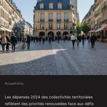
Accueil
›
Actu
ACTU
Découvrez les tendances 2024
Les dépenses 2024 des collectivités territoriales
reflètent des priorités renouvelées face aux défis
des dépenses des collectivités